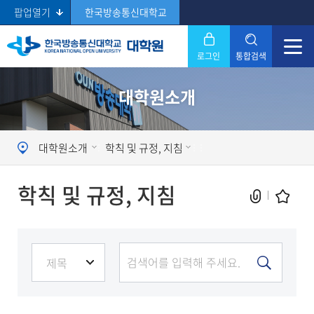
팝업열기
한국방송통신대학교
로그인
통합검색
닫기
대학원소개
Search
대학원소개
학칙 및 규정, 지침
학칙 및 규정, 지침
현재 페이지를 즐겨찾는 메뉴로
등록하시겠습니까?
메뉴추가