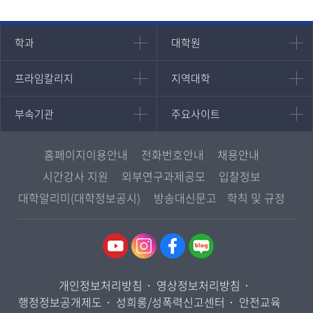
인문과학대학
대학원
학과
대학원
대학원
국어국문학과
프라임칼리지
지역대학
프라임칼리지
지역대학
경영대학원
영어영문학과
학사학위과정
지역대학 포털
중어중문학과
부속기관
주요사이트
부속기관
주요사이트
평생교육과정
서울지역대학
프랑스언어문화학과
중앙도서관
멘토링
부산지역대학
일본학과
원격교육혁신연구원
진로심리상담
홈페이지이용안내
전화번호안내
채용안내
대구경북지역대학
통합인문학연구소
교육정보화본부
시간강사 지원
외부연구과제공모
입찰정보
인천지역대학
사회과학대학
디지털미디어센터
국립대학육성사업
대학알리미(대학정보공시)
방송대신문고
학칙 및 규정
광주전남지역대학
법학과
종합교육연수원
OpenVLab
대전충남지역대학
행정학과
교양교육원
울산지역대학
경제학과
역사기록관
경기지역대학
경영학과
국제협력단
개인정보처리방침
영상정보처리방침
강원지역대학
무역학과
산학협력단
행정정보공개제도
성희롱/성폭력신고센터
안전교육
충북지역대학