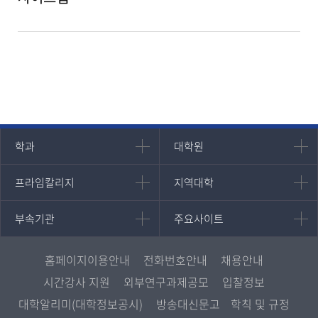
인문과학대학
대학원
학과
대학원
대학원
국어국문학과
프라임칼리지
지역대학
프라임칼리지
지역대학
경영대학원
영어영문학과
학사학위과정
지역대학 포털
중어중문학과
부속기관
주요사이트
부속기관
주요사이트
평생교육과정
서울지역대학
프랑스언어문화학과
중앙도서관
멘토링
부산지역대학
일본학과
원격교육혁신연구원
진로심리상담
홈페이지이용안내
전화번호안내
채용안내
대구경북지역대학
통합인문학연구소
교육정보화본부
시간강사 지원
외부연구과제공모
입찰정보
인천지역대학
사회과학대학
디지털미디어센터
국립대학육성사업
대학알리미(대학정보공시)
방송대신문고
학칙 및 규정
광주전남지역대학
법학과