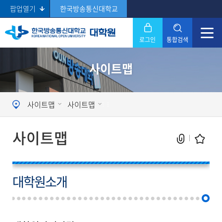
팝업열기
한국방송통신대학교
로그인
통합검색
닫기
사이트맵
Search
사이트맵
사이트맵
사이트맵
대학원소개
현재 페이지를 즐겨찾는 메뉴로
등록하시겠습니까?
메뉴추가